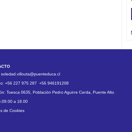
ACTO
:
soledad.villouta@puenteduca.cl
no:
+56 227 975 287
+56 946191208
ión:
Toesca 0635, Población Pedro Aguirre Cerda, Puente Alto.
o:09.00 a 18.00
as de Cookies