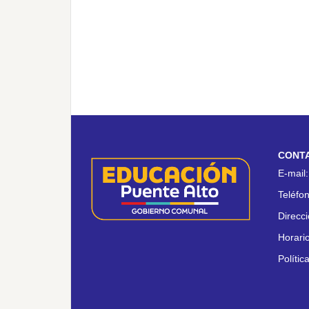
CONT
E-mail
Teléfo
Direcc
Horari
Polític