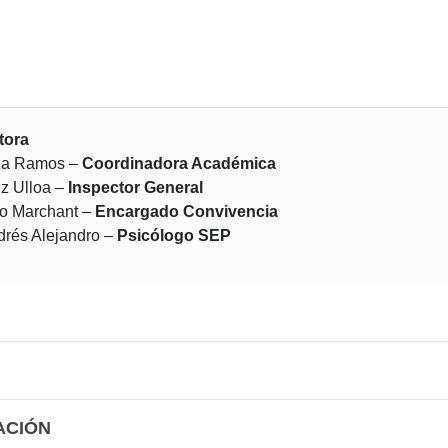
tora
za Ramos –
Coordinadora Académica
ez Ulloa –
Inspector General
o Marchant –
Encargado Convivencia
drés Alejandro –
Psicólogo SEP
ACIÓN