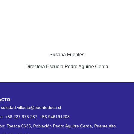
Susana Fuentes
Directora Escuela Pedro Aguirre Cerda
ACTO
:
soledad.villouta@puenteduca.cl
no:
+56 227 975 287
+56 946191208
ión:
Toesca 0635, Población Pedro Aguirre Cerda, Puente Alto.