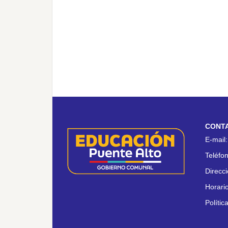
CONT
E-mail
Teléfo
Direcc
Horari
Polític