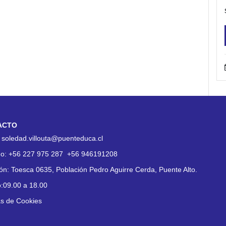
ACTO
:
soledad.villouta@puenteduca.cl
no:
+56 227 975 287
+56 946191208
ión:
Toesca 0635, Población Pedro Aguirre Cerda, Puente Alto.
o:09.00 a 18.00
as de Cookies